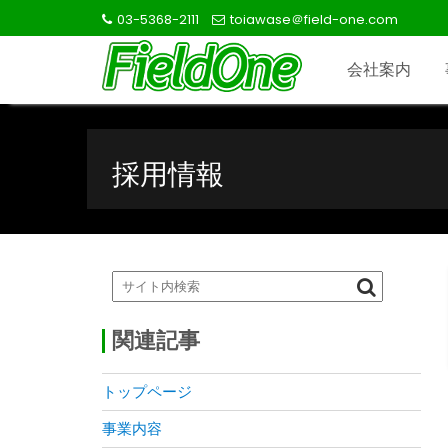
S
03-5368-2111
toiawase＠field-one.com
k
i
会社案内
p
t
o
c
採用情報
o
n
t
e
n
t
関連記事
トップページ
事業内容