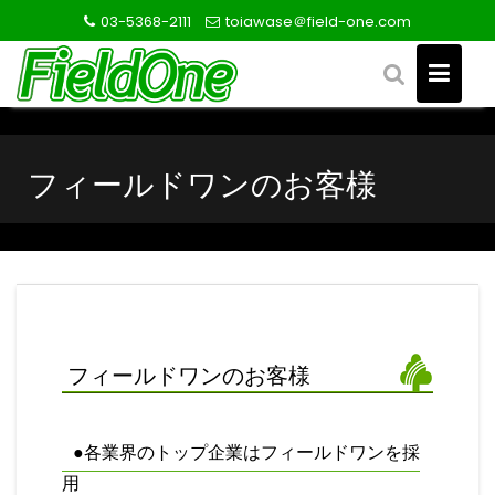
S
03-5368-2111
toiawase＠field-one.com
k
i
p
t
o
c
フィールドワンのお客様
o
n
t
e
n
t
フィールドワンのお客様
●各業界のトップ企業はフィールドワンを採
用