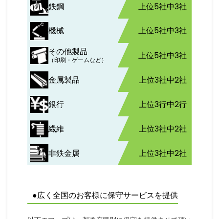
鉄鋼
上位5社中3社
機械
上位5社中3社
その他製品
上位5社中3社
（印刷・ゲームなど）
金属製品
上位3社中2社
銀行
上位3行中2行
繊維
上位3社中2社
非鉄金属
上位3社中2社
●広く全国のお客様に保守サービスを提供