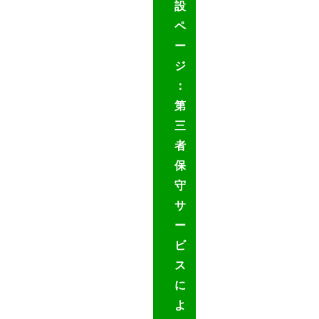
設
ペ
ー
ジ
：
第
三
者
保
守
サ
ー
ビ
ス
に
よ