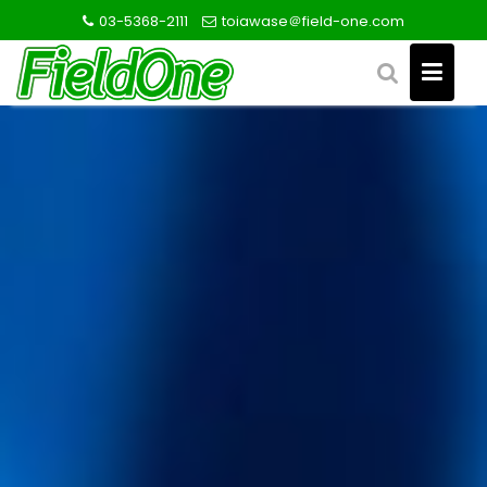
S
03-5368-2111
toiawase＠field-one.com
k
i
p
t
o
c
o
n
t
e
n
t