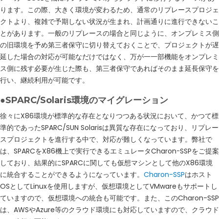
ります。この際、大きく環境が変わるため、通常のリプレースプロジェ
クトより、複雑で予期しない状況が生まれ、計画通りに進行できないこ
とがあります。一般のリプレースの場合と同じように、オンプレミス側
の旧環境を予め第三者保守に切り替えておくことで、プロジェクトが遅
延した場合の対応が可能なだけではなく、万が一一部機能をオンプレミ
ス側に残す必要が生じた際も、第三者保守であればそのまま延長保守を
行い、継続利用が可能です。
●SPARC/Solaris環境のマイグレーション
徐々にX86環境が標準的な存在となりつつある状況において、かつて標
準的であったSPARC/SUN Solarisは異質な存在になっており、リプレー
スプロジェクトを進行する中で、対応が難しくなっています。弊社で
は、SPARCをX86機上で実行できるエミュレータCharonｰSSPをご提案
しており、結果的にSPARCに関しても仮想マシンとして他のX86環境
に統合することができるようになっています。
Charon-SSP
はホスト
OSとしてLinuxを使用しますが、仮想環境としてVMwareもサポートし
ていますので、仮想環境への統合も可能です。また、このCharon-SSP
は、AWSやAzure等のクラウド環境にも対応していますので、クラウド